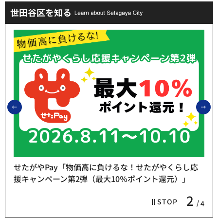
世田谷区を知る
前のスライドを表示
次
らし応
」
熱中症予防「お休み処」をご利用ください
3
STOP
4