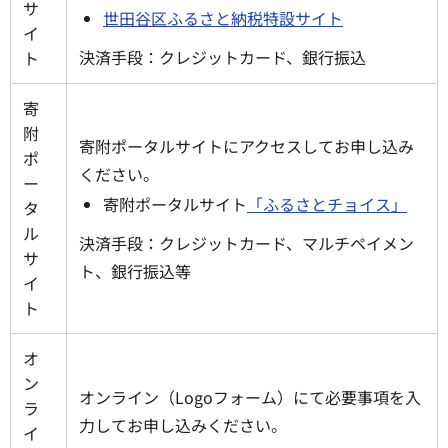
サ
世田谷区ふるさと納税特設サイト
イ
決済手段：クレジットカード、銀行振込
ト
寄
附
寄附ポータルサイトにアクセスしてお申し込み
ポ
ください。
ー
寄附ポータルサイト
「ふるさとチョイス」
タ
ル
決済手段：クレジットカード、マルチペイメン
サ
ト、銀行振込等
イ
ト
オ
ン
オンライン（Logoフォーム）にて必要事項を入
ラ
力してお申し込みください。
イ