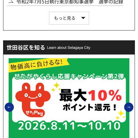
令和2年7月5日執行東京都知事選挙 選挙の記録
もっと見る
世田谷区を知る
前のスライドを表示
次