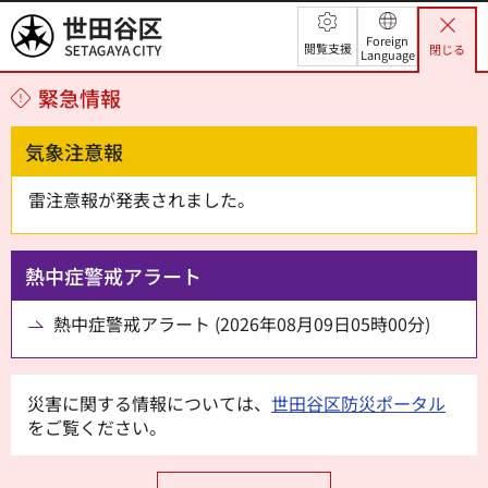
世田谷区
Foreign
閲覧支援
閉じる
Language
緊急情報
気象注意報
雷注意報が発表されました。
熱中症警戒アラート
熱中症警戒アラート (2026年08月09日05時00分)
災害に関する情報については、
世田谷区防災ポータル
をご覧ください。