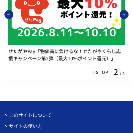
前のスライドを表示
次
せたがやPay「物価高に負けるな！せたがやくらし応
援キャンペーン第2弾（最大10％ポイント還元）」
2
STOP
4
このサイトについて
サイトの使い方