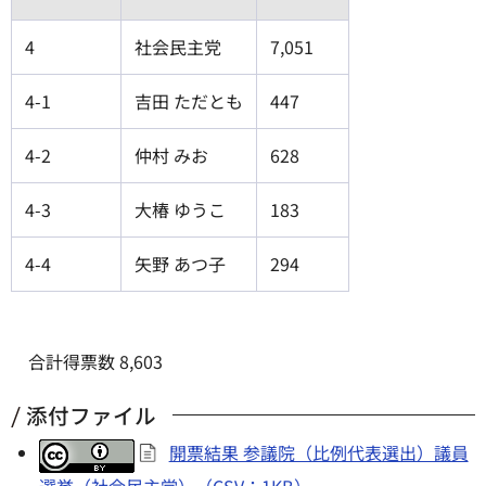
4
社会民主党
7,051
4-1
吉田 ただとも
447
4-2
仲村 みお
628
4-3
大椿 ゆうこ
183
4-4
矢野 あつ子
294
合計得票数 8,603
添付ファイル
開票結果 参議院（比例代表選出）議員
選挙（社会民主党）（CSV：1KB）