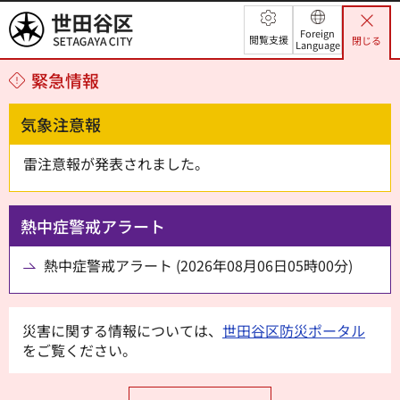
世田谷区
Foreign
閲覧支援
閉じる
Language
緊急情報
気象注意報
雷注意報が発表されました。
熱中症警戒アラート
熱中症警戒アラート (2026年08月06日05時00分)
災害に関する情報については、
世田谷区防災ポータル
をご覧ください。