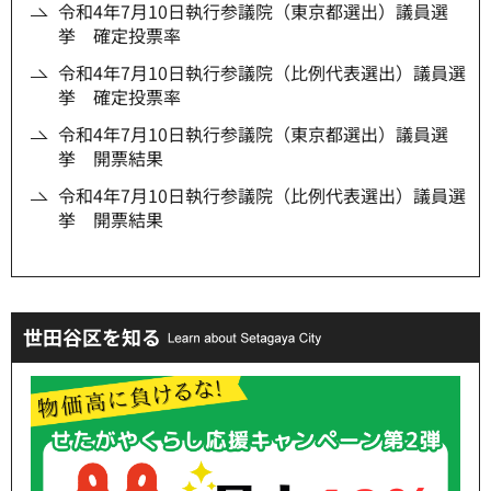
令和4年7月10日執行参議院（東京都選出）議員選
挙 確定投票率
令和4年7月10日執行参議院（比例代表選出）議員選
挙 確定投票率
令和4年7月10日執行参議院（東京都選出）議員選
挙 開票結果
令和4年7月10日執行参議院（比例代表選出）議員選
挙 開票結果
世田谷区を知る