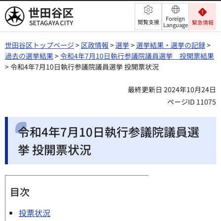
世田谷区
Foreign
閲覧支援
緊急情報
Language
世田谷区トップページ
>
区政情報
>
選挙
>
選挙結果・選挙の記録
>
過去の選挙結果
>
令和4年7月10日執行参議院議員選挙 投開票結果
> 令和4年7月10日執行参議院議員選挙 投開票状況
最終更新日 2024年10月24日
ページID 11075
令和4年7月10日執行参議院議員選
挙 投開票状況
目次
投票状況