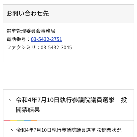
お問い合わせ先
選挙管理委員会事務局
電話番号：
03-5432-2751
ファクシミリ：03-5432-3045
令和4年7月10日執行参議院議員選挙 投
開票結果
令和4年7月10日執行参議院議員選挙 投開票状況