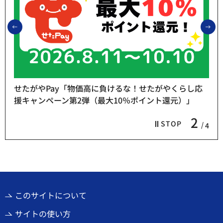
前のスライドを表示
次
せたがやPay「物価高に負けるな！せたがやくらし応
援キャンペーン第2弾（最大10％ポイント還元）」
2
STOP
4
このサイトについて
サイトの使い方