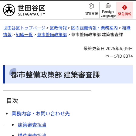
世田谷区
Foreign
閲覧支援
緊急情報
Language
世田谷区トップページ
>
区政情報
>
区の組織情報・業務案内
>
組織
情報
>
組織一覧
>
都市整備政策部
> 都市整備政策部 建築審査課
最終更新日 2025年6月9日
ページID 8374
都市整備政策部 建築審査課
目次
業務内容・お問い合わせ先
建築審査担当
構造審査担当