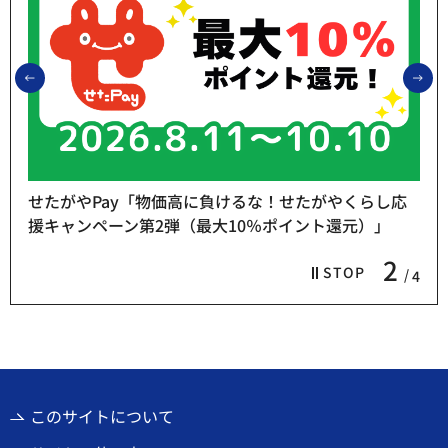
前のスライドを表示
次
せたがやPay「物価高に負けるな！せたがやくらし応
援キャンペーン第2弾（最大10％ポイント還元）」
2
STOP
4
このサイトについて