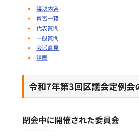
議決内容
賛否一覧
代表質問
一般質問
会派意見
請願
令和7年第3回区議会定例会
閉会中に開催された委員会