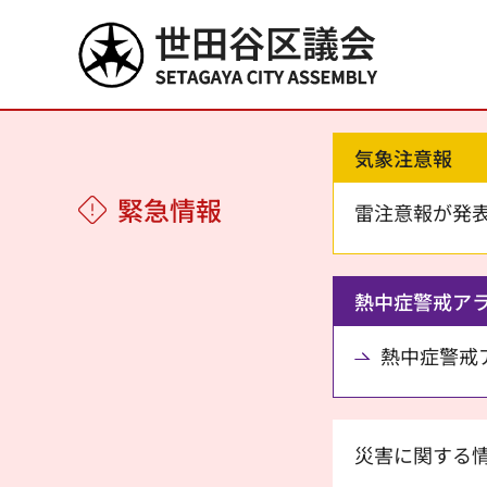
世田谷区議会
気象注意報
緊急情報
雷注意報が発
熱中症警戒ア
熱中症警戒アラ
災害に関する