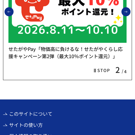
前のスライドを表示
次
せたがやPay「物価高に負けるな！せたがやくらし応
援キャンペーン第2弾（最大10％ポイント還元）」
2
STOP
4
このサイトについて
サイトの使い方