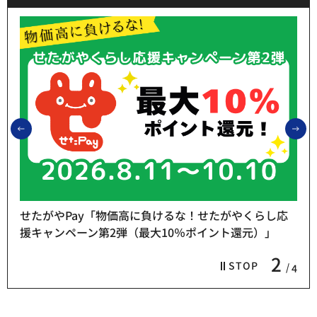
前のスライドを表示
次
せたがやPay「物価高に負けるな！せたがやくらし応
援キャンペーン第2弾（最大10％ポイント還元）」
2
STOP
4