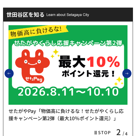
世田谷区を知る
前のスライドを表示
次
せたがやPay「物価高に負けるな！せたがやくらし応
援キャンペーン第2弾（最大10％ポイント還元）」
2
STOP
4