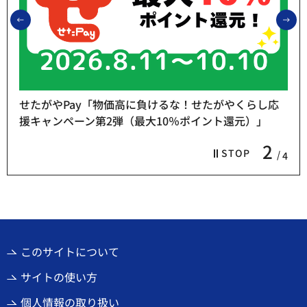
前のスライドを表示
次
せたがやPay「物価高に負けるな！せたがやくらし応
援キャンペーン第2弾（最大10％ポイント還元）」
2
STOP
4
このサイトについて
サイトの使い方
個人情報の取り扱い