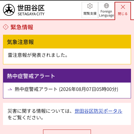
世田谷区
Foreign
閲覧支援
閉じる
Language
緊急情報
気象注意報
雷注意報が発表されました。
熱中症警戒アラート
熱中症警戒アラート (2026年08月07日05時00分)
災害に関する情報については、
世田谷区防災ポータル
をご覧ください。