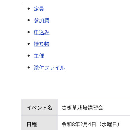
定員
参加費
申込み
持ち物
主催
添付ファイル
イベント名
さぎ草栽培講習会
日程
令和8年2月4日（水曜日）