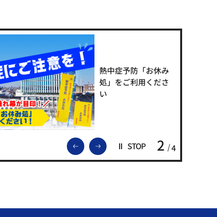
熱中症予防「お休み
処」をご利用くださ
い
2
前のスライドを表示
次のスライドを表示
STOP
4