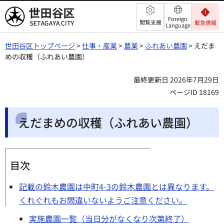
世田谷区
Foreign
閲覧支援
緊急情報
Language
世田谷区トップページ
>
仕事・産業
>
農業
>
ふれあい農園
> えだま
めの収穫（ふれあい農園）
最終更新日 2026年7月29日
ページID 18169
えだまめの収穫（ふれあい農園）
目次
記載の鈴木農園は中町4-3の鈴木農園とは異なります。
くれぐれもお間違いないようご注意ください。
実施農園一覧（当日分がなくなり次第終了）