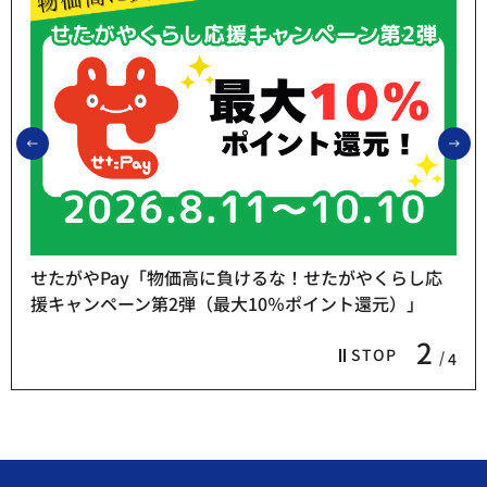
前のスライドを表示
次
せたがやPay「物価高に負けるな！せたがやくらし応
援キャンペーン第2弾（最大10％ポイント還元）」
2
STOP
4