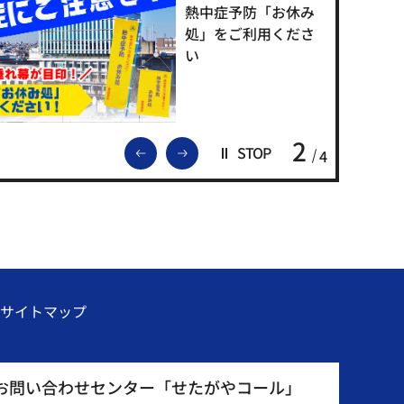
熱中症予防「お休み
処」をご利用くださ
い
2
前のスライドを表示
次のスライドを表示
STOP
4
サイトマップ
お問い合わせセンター「せたがやコール」