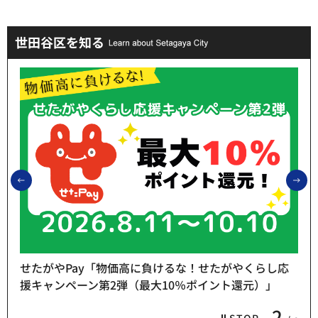
世田谷区を知る
前のスライドを表示
次
せたがやPay「物価高に負けるな！せたがやくらし応
援キャンペーン第2弾（最大10％ポイント還元）」
2
STOP