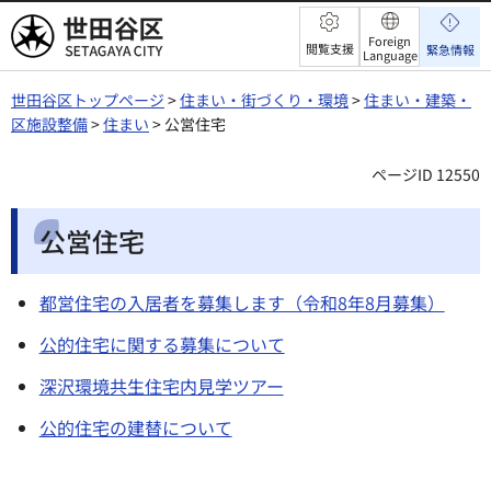
世田谷区
Foreign
閲覧支援
緊急情報
Language
世田谷区トップページ
>
住まい・街づくり・環境
>
住まい・建築・
区施設整備
>
住まい
> 公営住宅
ページID 12550
公営住宅
都営住宅の入居者を募集します（令和8年8月募集）
公的住宅に関する募集について
深沢環境共生住宅内見学ツアー
公的住宅の建替について