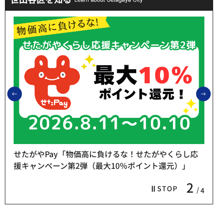
前のスライドを表示
次
せたがやPay「物価高に負けるな！せたがやくらし応
援キャンペーン第2弾（最大10％ポイント還元）」
2
STOP
4