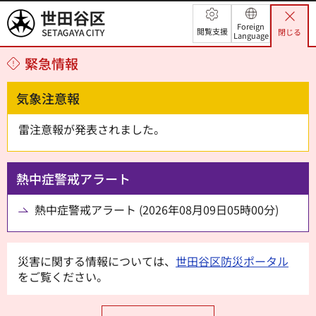
世田谷区
Foreign
閲覧支援
閉じる
Language
緊急情報
気象注意報
雷注意報が発表されました。
熱中症警戒アラート
熱中症警戒アラート (2026年08月09日05時00分)
災害に関する情報については、
世田谷区防災ポータル
をご覧ください。