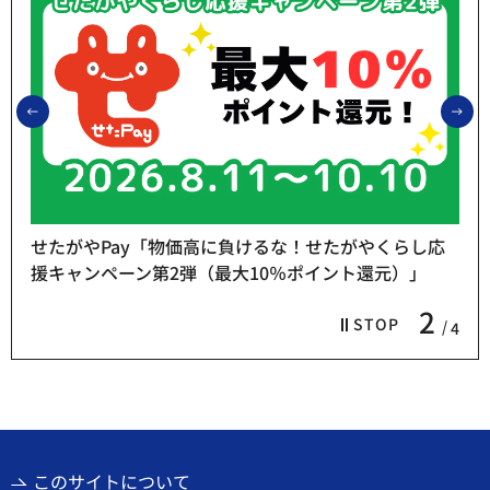
前のスライドを表示
次
せたがやPay「物価高に負けるな！せたがやくらし応
援キャンペーン第2弾（最大10％ポイント還元）」
2
STOP
4
このサイトについて