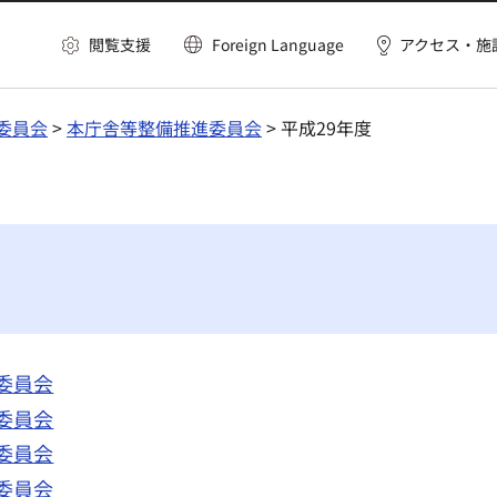
閲覧支援
Foreign Language
アクセス・施
委員会
>
本庁舎等整備推進委員会
> 平成29年度
委員会
委員会
委員会
委員会