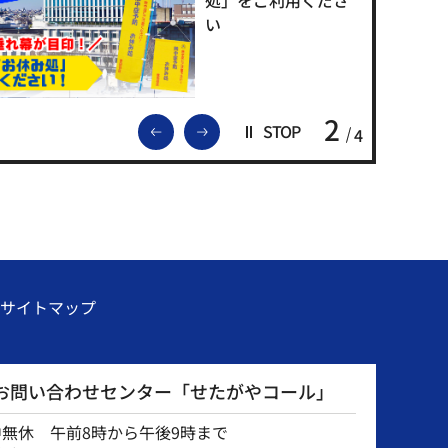
い
2
前のスライドを表示
次のスライドを表示
STOP
4
サイトマップ
お問い合わせセンター「せたがやコール」
中無休 午前8時から午後9時まで