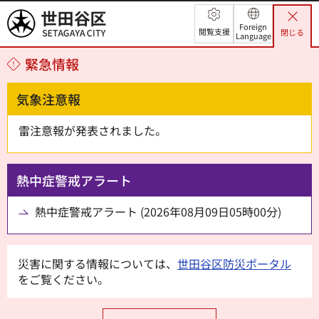
世田谷区
Foreign
閲覧支援
閉じる
Language
緊急情報
気象注意報
雷注意報が発表されました。
熱中症警戒アラート
熱中症警戒アラート (2026年08月09日05時00分)
災害に関する情報については、
世田谷区防災ポータル
をご覧ください。