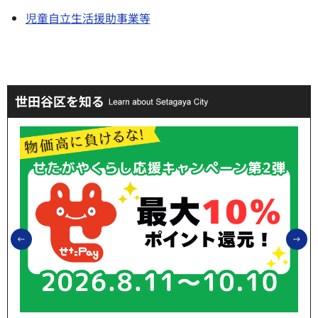
児童自立生活援助事業等
世田谷区を知る
前のスライドを表示
次