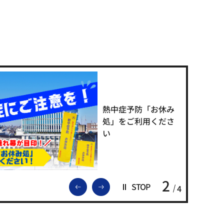
熱中症予防「お休み
処」をご利用くださ
い
2
前のスライドを表示
次のスライドを表示
STOP
4