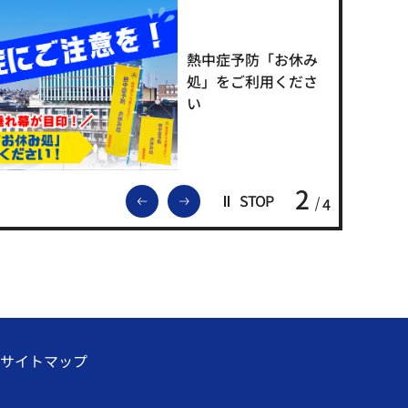
熱中症予防「お休み
処」をご利用くださ
い
2
前のスライドを表示
次のスライドを表示
STOP
4
サイトマップ