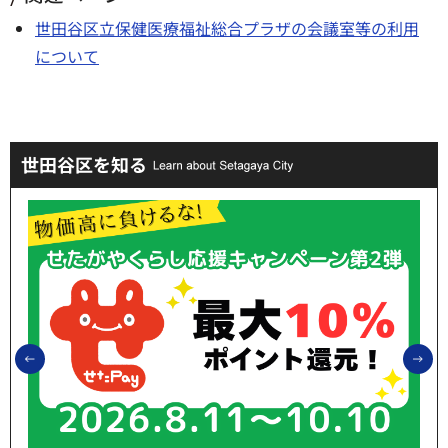
世田谷区立保健医療福祉総合プラザの会議室等の利用
について
世田谷区を知る
前のスライドを表示
次