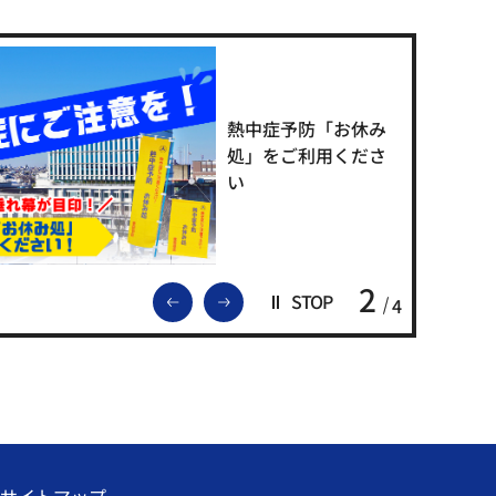
熱中症予防「お休み
処」をご利用くださ
い
2
前のスライドを表示
次のスライドを表示
STOP
4
サイトマップ