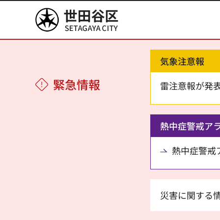
世田谷区
気象注意報
緊急情報
雷注意報が発
熱中症警戒ア
熱中症警戒アラ
災害に関する