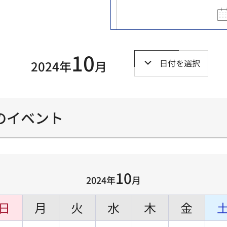
10
日付を選択
2024年
月
）のイベント
10
2024年
月
日
月
火
水
木
金