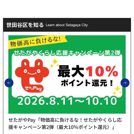
世田谷区を知る
前のスライドを表示
次
せたがやPay「物価高に負けるな！せたがやくらし応
援キャンペーン第2弾（最大10％ポイント還元）」