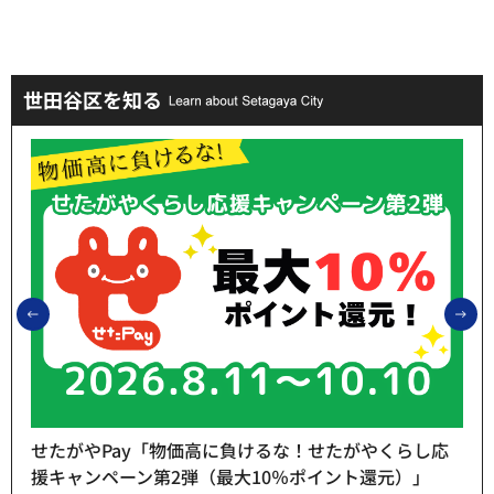
世田谷区を知る
前のスライドを表示
次
せたがやPay「物価高に負けるな！せたがやくらし応
援キャンペーン第2弾（最大10％ポイント還元）」