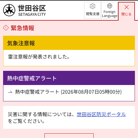
世田谷区
Foreign
閲覧支援
閉じる
Language
緊急情報
気象注意報
雷注意報が発表されました。
熱中症警戒アラート
熱中症警戒アラート (2026年08月07日05時00分)
災害に関する情報については、
世田谷区防災ポータル
をご覧ください。