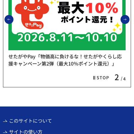
前のスライドを表示
次
応
熱中症予防「お休み処」をご利用ください
3
STOP
4
このサイトについて
サイトの使い方