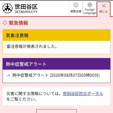
世田谷区
Foreign
閲覧支援
閉じる
Language
緊急情報
気象注意報
雷注意報が発表されました。
熱中症警戒アラート
熱中症警戒アラート (2026年08月07日05時00分)
災害に関する情報については、
世田谷区防災ポータル
をご覧ください。