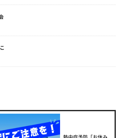
会
っこ
熱中症予防「お休み