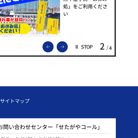
処」をご利用くださ
い
2
前のスライドを表示
次のスライドを表示
STOP
4
サイトマップ
お問い合わせセンター「せたがやコール」