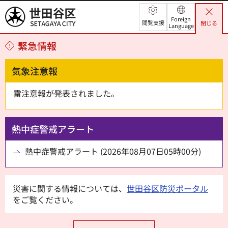
世田谷区
Foreign
閲覧支援
閉じる
Language
緊急情報
気象注意報
雷注意報が発表されました。
熱中症警戒アラート
熱中症警戒アラート (2026年08月07日05時00分)
災害に関する情報については、
世田谷区防災ポータル
をご覧ください。