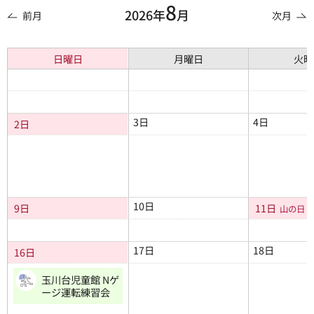
8
2026年
月
前月
次月
日曜日
月曜日
火曜
3日
4日
2日
10日
9日
11日
山の日
17日
18日
16日
玉川台児童館 Nゲ
ージ運転練習会