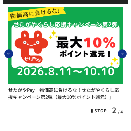
前のスライドを表示
次
せたがやPay「物価高に負けるな！せたがやくらし応
援キャンペーン第2弾（最大10％ポイント還元）」
2
STOP
4