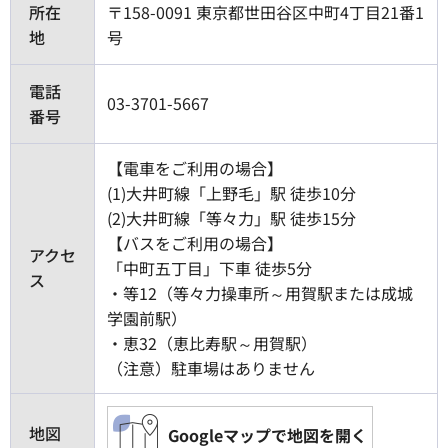
所在
〒158-0091 東京都世田谷区中町4丁目21番1
地
号
電話
03-3701-5667
番号
【電車をご利用の場合】
(1)大井町線「上野毛」駅 徒歩10分
(2)大井町線「等々力」駅 徒歩15分
【バスをご利用の場合】
アクセ
「中町五丁目」下車 徒歩5分
ス
・等12（等々力操車所～用賀駅または成城
学園前駅）
・恵32（恵比寿駅～用賀駅）
（注意）駐車場はありません
地図
Googleマップで地図を開く