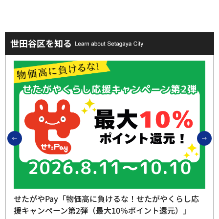
世田谷区を知る
前のスライドを表示
次
せたがやPay「物価高に負けるな！せたがやくらし応
援キャンペーン第2弾（最大10％ポイント還元）」