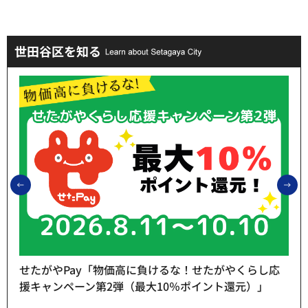
世田谷区を知る
前のスライドを表示
次
せたがやPay「物価高に負けるな！せたがやくらし応
援キャンペーン第2弾（最大10％ポイント還元）」