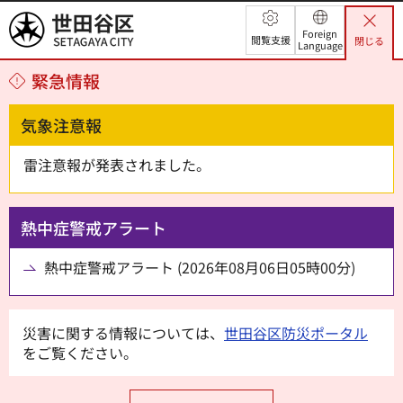
世田谷区
Foreign
閲覧支援
閉じる
Language
緊急情報
気象注意報
雷注意報が発表されました。
熱中症警戒アラート
熱中症警戒アラート (2026年08月06日05時00分)
災害に関する情報については、
世田谷区防災ポータル
をご覧ください。