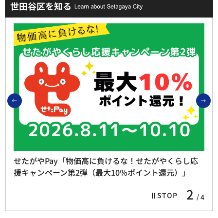
世田谷区を知る
前のスライドを表示
次
せたがやPay「物価高に負けるな！せたがやくらし応
援キャンペーン第2弾（最大10％ポイント還元）」
2
STOP
4