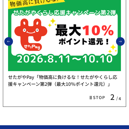
前のスライドを表示
次
せたがやPay「物価高に負けるな！せたがやくらし応
援キャンペーン第2弾（最大10％ポイント還元）」
2
STOP
4