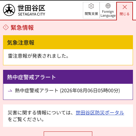
世田谷区
Foreign
閲覧支援
閉じる
Language
緊急情報
気象注意報
雷注意報が発表されました。
熱中症警戒アラート
熱中症警戒アラート (2026年08月06日05時00分)
災害に関する情報については、
世田谷区防災ポータル
をご覧ください。