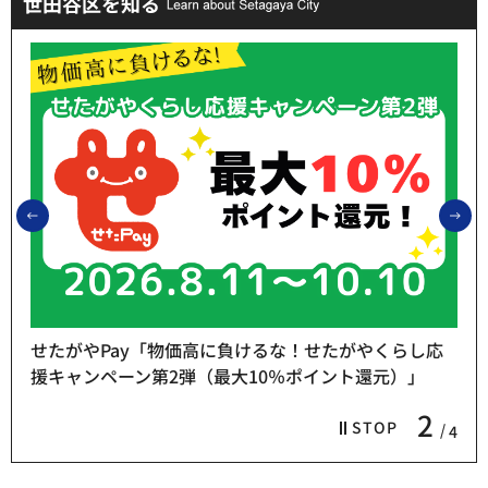
世田谷区を知る
前のスライドを表示
次
せたがやPay「物価高に負けるな！せたがやくらし応
援キャンペーン第2弾（最大10％ポイント還元）」
2
STOP
4