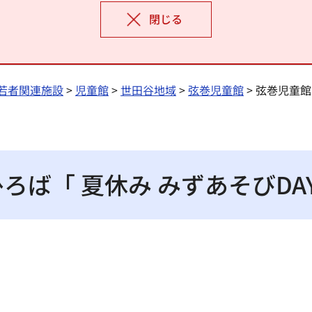
閉じる
若者関連施設
>
児童館
>
世田谷地域
>
弦巻児童館
> 弦巻児童館
ろば「 夏休み みずあそびDA