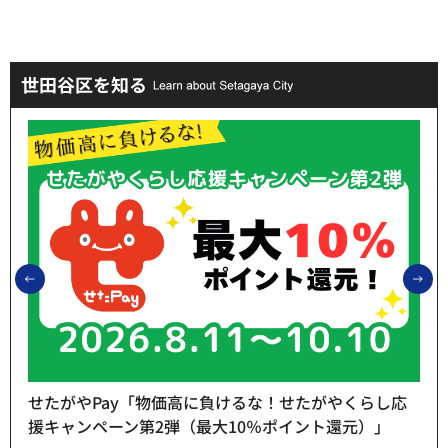
世田谷区を知る
前のスライドを表示
次
せたがやPay「物価高に負けるな！せたがやくらし応
援キャンペーン第2弾（最大10％ポイント還元）」