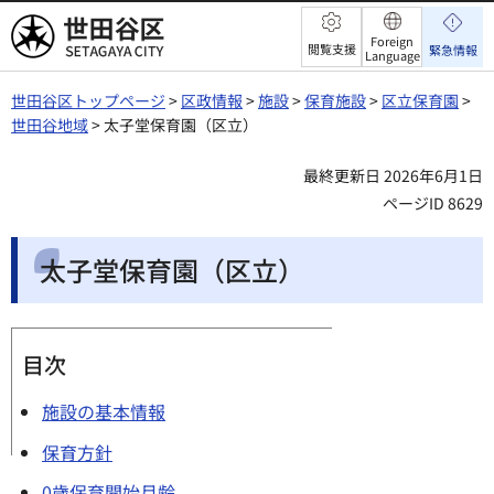
世田谷区
Foreign
閲覧支援
緊急情報
Language
世田谷区トップページ
>
区政情報
>
施設
>
保育施設
>
区立保育園
>
世田谷地域
> 太子堂保育園（区立）
最終更新日 2026年6月1日
ページID 8629
太子堂保育園（区立）
目次
施設の基本情報
保育方針
0歳保育開始月齢