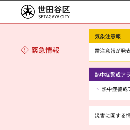
世田谷区
気象注意報
緊急情報
雷注意報が発
熱中症警戒ア
熱中症警戒アラ
災害に関する