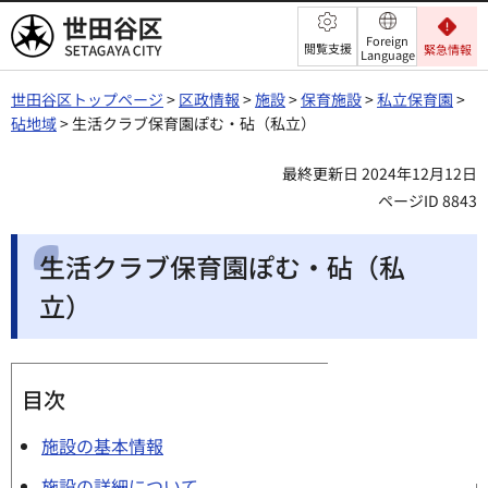
世田谷区
Foreign
閲覧支援
緊急情報
Language
世田谷区トップページ
>
区政情報
>
施設
>
保育施設
>
私立保育園
>
砧地域
> 生活クラブ保育園ぽむ・砧（私立）
最終更新日 2024年12月12日
ページID 8843
生活クラブ保育園ぽむ・砧（私
立）
目次
施設の基本情報
施設の詳細について