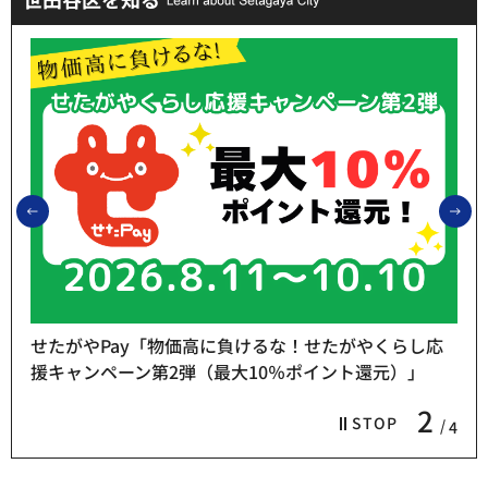
前のスライドを表示
次
せたがやPay「物価高に負けるな！せたがやくらし応
援キャンペーン第2弾（最大10％ポイント還元）」
2
STOP
4