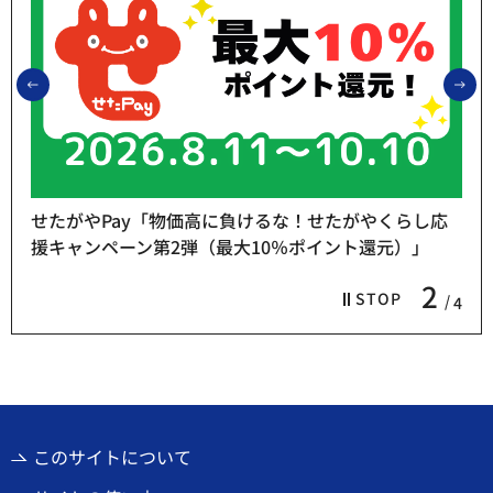
前のスライドを表示
次
せたがやPay「物価高に負けるな！せたがやくらし応
援キャンペーン第2弾（最大10％ポイント還元）」
2
STOP
4
このサイトについて