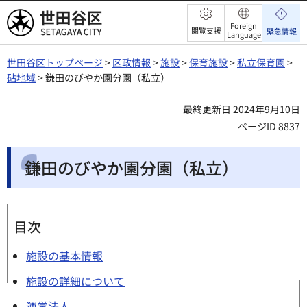
世田谷区
Foreign
閲覧支援
緊急情報
Language
世田谷区トップページ
>
区政情報
>
施設
>
保育施設
>
私立保育園
>
砧地域
> 鎌田のびやか園分園（私立）
最終更新日 2024年9月10日
ページID 8837
鎌田のびやか園分園（私立）
目次
施設の基本情報
施設の詳細について
運営法人