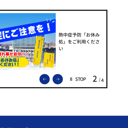
熱中症予防「お休み
処」をご利用くださ
い
2
前のスライドを表示
次のスライドを表示
STOP
4