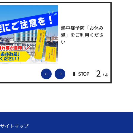
熱中症予防「お休み
処」をご利用くださ
い
2
前のスライドを表示
次のスライドを表示
STOP
4
サイトマップ