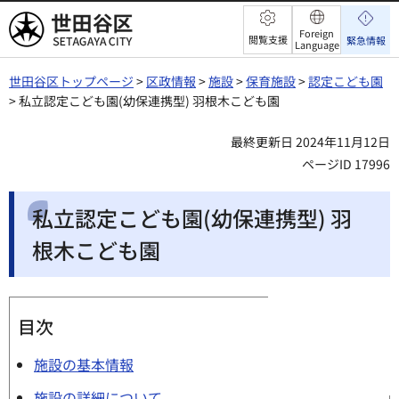
世田谷区
Foreign
閲覧支援
緊急情報
Language
世田谷区トップページ
>
区政情報
>
施設
>
保育施設
>
認定こども園
> 私立認定こども園(幼保連携型) 羽根木こども園
最終更新日 2024年11月12日
ページID 17996
私立認定こども園(幼保連携型) 羽
根木こども園
目次
施設の基本情報
施設の詳細について