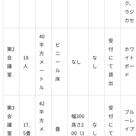
ク、
ラジ
カセ
40
受
平
ビ
第2
付
ホワ
方
ニ
会
18
な
に
イト
メ
ー
なし
議
人
し
て
ボー
ー
ル
室
貸
ド
ト
床
出
ル
42
第3
受
平
ブル
会
幅300
付
方
ーレ
議
17.
高さ2
な
に
メ
畳
イプ
室
5畳
00（1
し
て