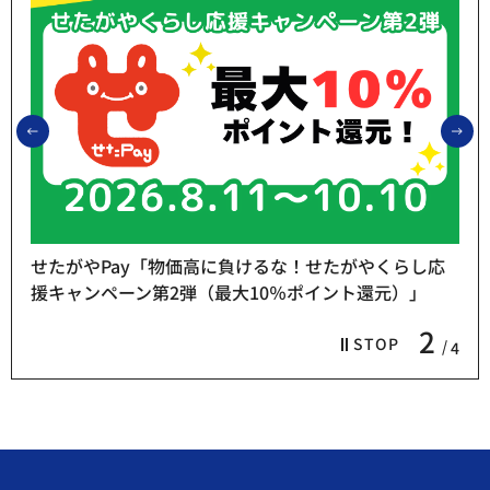
前のスライドを表示
次
せたがやPay「物価高に負けるな！せたがやくらし応
援キャンペーン第2弾（最大10％ポイント還元）」
2
STOP
4