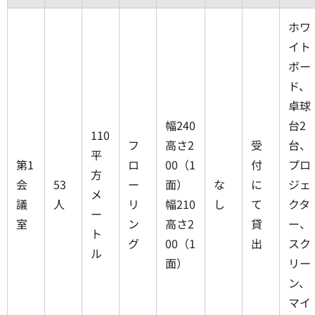
ホワ
イト
ボー
ド、
卓球
幅240
台2
110
フ
高さ2
受
台、
平
第1
ロ
00（1
付
プロ
方
会
53
ー
面）
な
に
ジェ
メ
議
人
リ
幅210
し
て
クタ
ー
室
ン
高さ2
貸
ー、
ト
グ
00（1
出
スク
ル
面）
リー
ン、
マイ