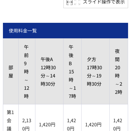
スライド操作で表示
使用料金一覧
午
午
夜
前
後
午後A
夕方
間
9
B
部
12時30
17時30
20
時
15
屋
分～14
分～19
時
～
時
時30分
時30分
～2
12
～1
2時
時
7時
第1
会
2,13
1,42
1,42
1,420円
1,420円
議
0円
0円
0円