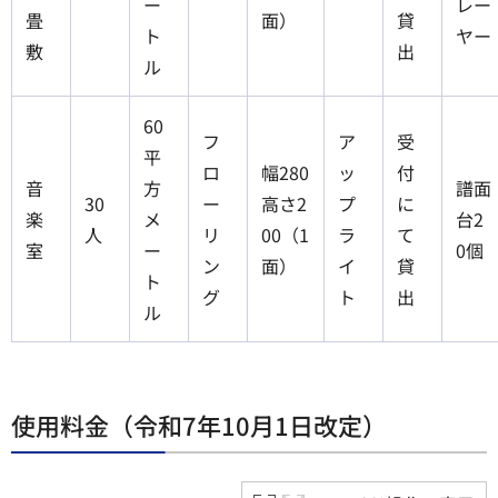
ー
レー
畳
面）
貸
ト
ヤー
敷
出
ル
60
フ
ア
受
平
ロ
幅280
ッ
付
音
方
譜面
30
ー
高さ2
プ
に
楽
メ
台2
人
リ
00（1
ラ
て
室
ー
0個
ン
面）
イ
貸
ト
グ
ト
出
ル
使用料金（令和7年10月1日改定）