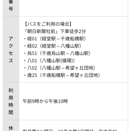
番
号
【バスをご利用の場合】
「朝日新聞社前」下車徒歩2分
ア
・経01（経堂駅～千歳船橋駅）
ク
・経02（経堂駅～八幡山駅）
セ
・烏51（千歳烏山駅～八幡山駅）
ス
・八01（八幡山駅(循環)）
・八02（八幡山駅～希望ヶ丘団地）
・歳25（千歳船橋駅～希望ヶ丘団地）
利
用
午前9時から午後10時
時
間
休