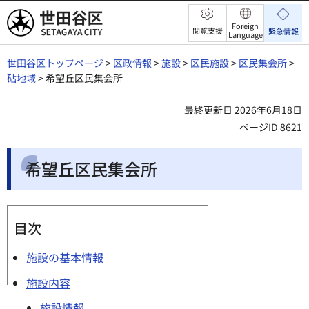
世田谷区
Foreign
閲覧支援
緊急情報
Language
世田谷区トップページ
>
区政情報
>
施設
>
区民施設
>
区民集会所
>
砧地域
> 希望丘区民集会所
最終更新日 2026年6月18日
ページID 8621
希望丘区民集会所
目次
施設の基本情報
施設内容
施設情報