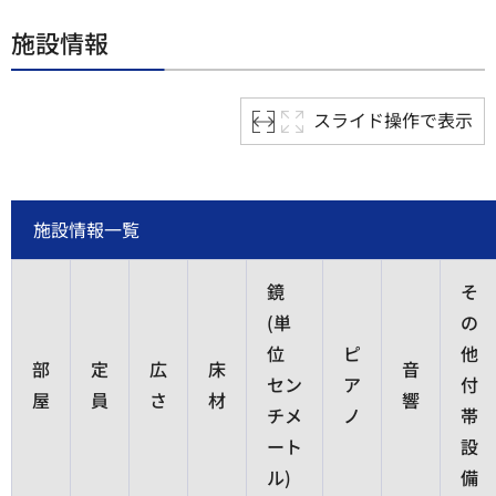
施設情報
スライド操作で表示
施設情報一覧
鏡
そ
(単
の
位
ピ
他
部
定
広
床
音
セン
ア
付
屋
員
さ
材
響
チメ
ノ
帯
ート
設
ル)
備