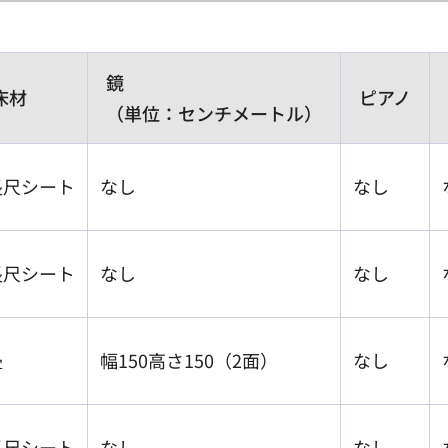
鏡
床材
ピアノ
（単位：センチメートル）
長尺シート
なし
なし
長尺シート
なし
なし
畳
幅150高さ150（2面）
なし
長尺シート
なし
なし