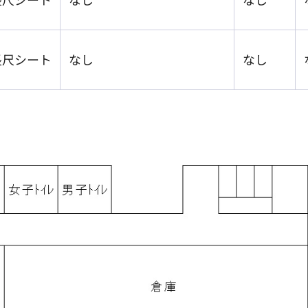
長尺シート
なし
なし