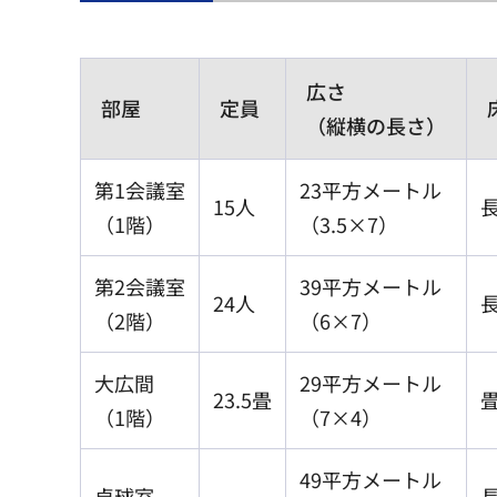
広さ
部屋
定員
（縦横の長さ）
第1会議室
23平方メートル
15人
（1階）
（3.5×7）
第2会議室
39平方メートル
24人
（2階）
（6×7）
大広間
29平方メートル
23.5畳
（1階）
（7×4）
49平方メートル
卓球室