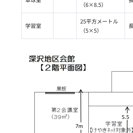
（6×8.5）
25平方メートル
学習室
（5×5）