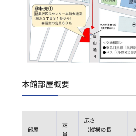
本館部屋概要
広さ
定
部屋
（縦横の長
員