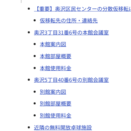
【重要】奥沢区民センターの分散仮移転
仮移転先の住所・連絡先
奥沢3丁目31番6号の本館会議室
本館案内図
本館部屋概要
本館使用料金
奥沢5丁目40番6号の別館会議室
別館案内図
別館部屋概要
別館使用料金
近隣の無料開放卓球施設