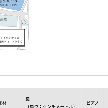
鏡
床材
ピアノ
（単位：センチメートル）