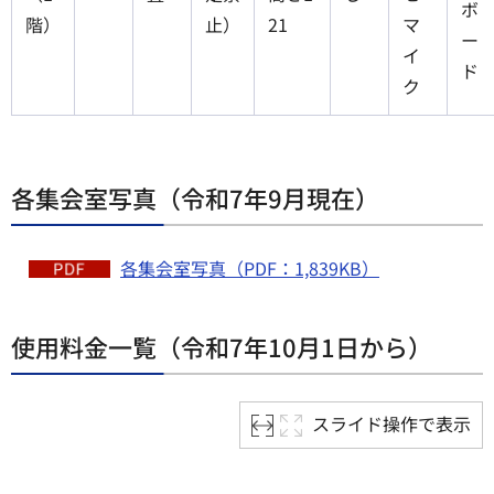
ボ
階）
止）
21
マ
ー
イ
ド
ク
各集会室写真（令和7年9月現在）
各集会室写真（PDF：1,839KB）
使用料金一覧（令和7年10月1日から）
スライド操作で表示