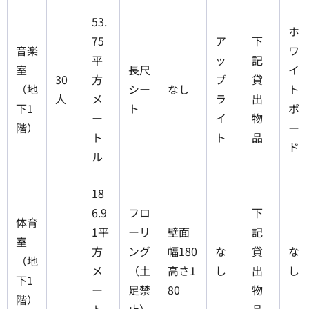
53.
ホ
75
ア
下
音楽
ワ
平
ッ
記
室
長尺
イ
30
方
プ
貸
（地
シー
なし
ト
人
メ
ラ
出
下1
ト
ボ
ー
イ
物
階）
ー
ト
ト
品
ド
ル
18
6.9
フロ
下
体育
1平
ーリ
壁面
記
室
方
ング
幅180
な
貸
な
（地
メ
（土
高さ1
し
出
し
下1
ー
足禁
80
物
階）
ト
止）
品