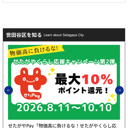
世田谷区を知る
前のスライドを表示
次
せたがやPay「物価高に負けるな！せたがやくらし応