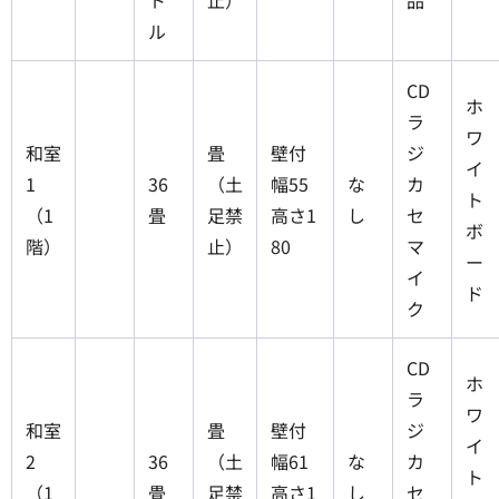
ル
CD
ホ
ラ
ワ
和室
畳
壁付
ジ
イ
1
36
（土
幅55
な
カ
ト
（1
畳
足禁
高さ1
し
セ
ボ
階）
止）
80
マ
ー
イ
ド
ク
CD
ホ
ラ
ワ
和室
畳
壁付
ジ
イ
2
36
（土
幅61
な
カ
ト
（1
畳
足禁
高さ1
し
セ