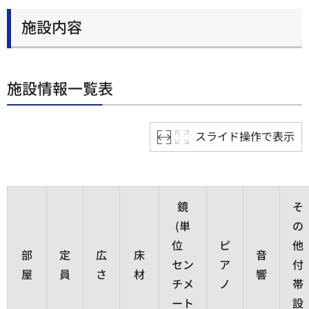
施設内容
施設情報一覧表
スライド操作で表示
鏡
そ
(単
の
位
ピ
他
部
定
広
床
音
セン
ア
付
屋
員
さ
材
響
チメ
ノ
帯
ート
設