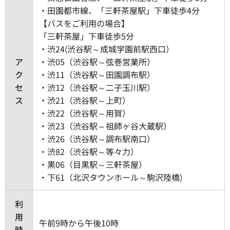
・田園都市線、「三軒茶屋駅」下車徒歩4分
【バスをご利用の場合】
「三軒茶屋」下車徒歩5分
・渋24(渋谷駅～成城学園前駅西口）
ア
・渋05（渋谷駅～弦巻営業所）
ク
・渋11（渋谷駅～田園調布駅）
セ
・渋12（渋谷駅～二子玉川駅）
ス
・渋21（渋谷駅～上町）
・渋22（渋谷駅～用賀）
・渋23（渋谷駅～祖師ヶ谷大蔵駅）
・渋26（渋谷駅～調布駅南口）
・渋82（渋谷駅～等々力）
・黒06（目黒駅～三軒茶屋）
・下61（北沢タウンホール～駒沢陸橋)
利
用
午前9時から午後10時
時