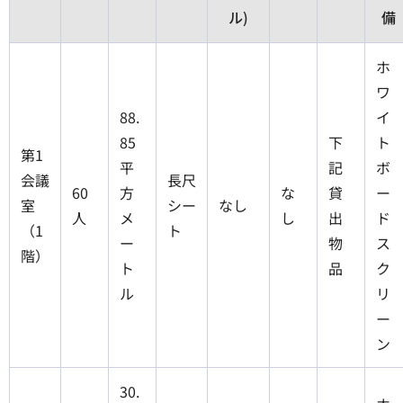
ル)
備
ホ
ワ
88.
イ
85
下
ト
第1
平
記
ボ
会議
長尺
60
方
な
貸
ー
室
シー
なし
人
メ
し
出
ド
（1
ト
ー
物
ス
階）
ト
品
ク
ル
リ
ー
ン
30.