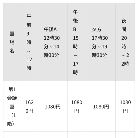
午
午
後
夜
前
午後A
B
夕方
間
室
9
12時30
15
17時30
20
場
時
分～14
時
分～19
時
名
～
時30分
～
時30分
～2
12
17
2時
時
時
第1
会議
162
1080
1080
室
1080円
1080円
0円
円
円
（1
階）