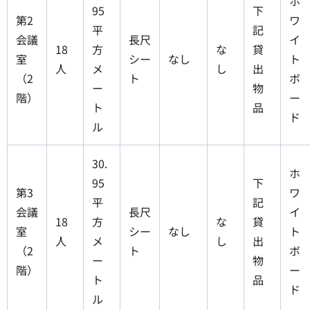
ホ
95
下
第2
ワ
平
記
会議
長尺
イ
18
方
な
貸
室
シー
なし
ト
人
メ
し
出
（2
ト
ボ
ー
物
階）
ー
ト
品
ド
ル
30.
ホ
95
下
第3
ワ
平
記
会議
長尺
イ
18
方
な
貸
室
シー
なし
ト
人
メ
し
出
（2
ト
ボ
ー
物
階）
ー
ト
品
ド
ル