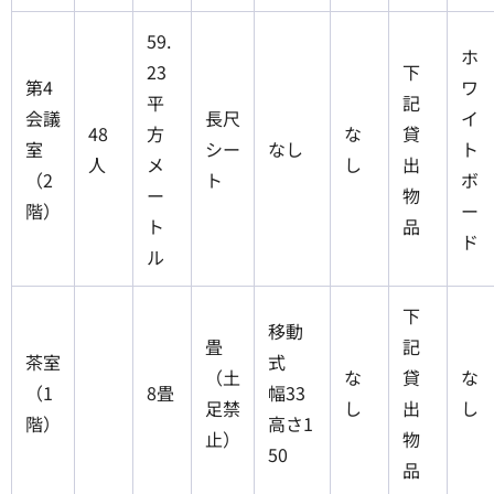
59.
ホ
23
下
第4
ワ
平
記
会議
長尺
イ
48
方
な
貸
室
シー
なし
ト
人
メ
し
出
（2
ト
ボ
ー
物
階）
ー
ト
品
ド
ル
下
移動
畳
記
茶室
式
（土
な
貸
な
（1
8畳
幅33
足禁
し
出
し
階）
高さ1
止）
物
50
品