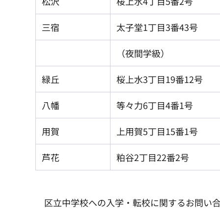
松沢
桜上水4丁目5番2号
三宿
太子堂1丁目3番43号
（夜間学級）
緑丘
桜上水3丁目19番12号
八幡
等々力6丁目4番1号
用賀
上用賀5丁目15番1号
芦花
粕谷2丁目22番2号
区立中学校への入学・転校に関するお問い