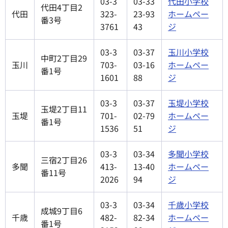
03-3
03-33
代田小学校
代田4丁目2
代田
323-
23-93
ホームペー
番3号
3761
43
ジ
03-3
03-37
玉川小学校
中町2丁目29
玉川
703-
03-16
ホームペー
番1号
1601
88
ジ
03-3
03-37
玉堤小学校
玉堤2丁目11
玉堤
701-
02-79
ホームペー
番1号
1536
51
ジ
03-3
03-34
多聞小学校
三宿2丁目26
多聞
413-
13-40
ホームペー
番11号
2026
94
ジ
03-3
03-34
千歳小学校
成城9丁目6
千歳
482-
82-34
ホームペー
番1号