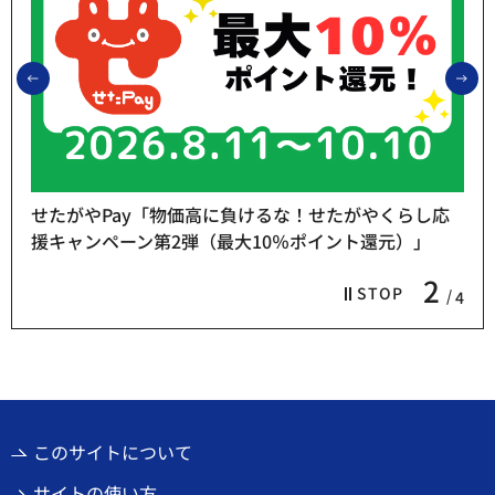
前のスライドを表示
次
せたがやPay「物価高に負けるな！せたがやくらし応
援キャンペーン第2弾（最大10％ポイント還元）」
2
STOP
4
このサイトについて
サイトの使い方