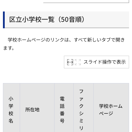
区立小学校一覧（50音順）
学校ホームページのリンクは、すべて新しいタブで開き
ます。
スライド操作で表示
フ
小
電
ァ
学
話
ク
学校ホーム
所在地
校
番
シ
ページ
名
号
ミ
リ