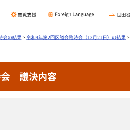
Foreign Language
閲覧支援
世田
時会の結果
>
令和4年第2回区議会臨時会（12月21日）の結果
>
時会 議決内容